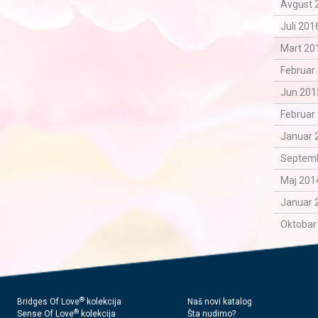
Avgust 
Juli 201
Mart 201
Februar 
Jun 201
Februar 
Januar 
Septemb
Maj 2014
Januar 
Oktobar
®
Bridges Of Love
kolekcija
Naš novi katalog
®
Sense Of Love
kolekcija
Šta nudimo?