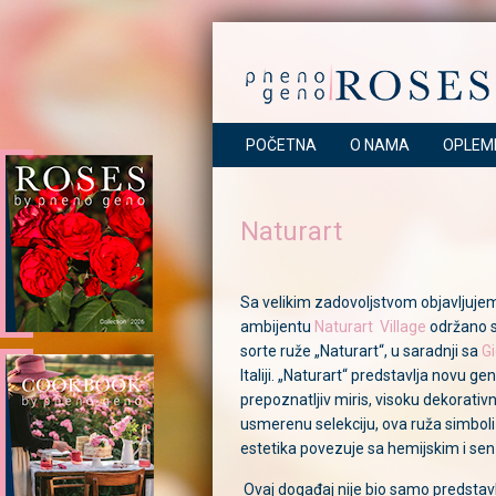
POČETNA
O NAMA
OPLEM
Naturart
Sa velikim zadovoljstvom objavljuje
ambijentu
Naturart Village
održano s
sorte ruže „Naturart“, u saradnji sa
Gi
Italiji. „Naturart“ predstavlja novu ge
prepoznatljiv miris, visoku dekorativ
usmerenu selekciju, ova ruža simbol
estetika povezuje sa hemijskim i se
Ovaj događaj nije bio samo predstavl