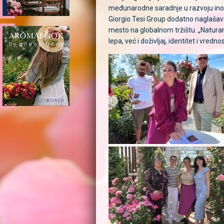
međunarodne saradnje u razvoju inova
Giorgio Tesi Group dodatno naglašava
mesto na globalnom tržištu. „Naturar
lepa, već i doživljaj, identitet i vrednos