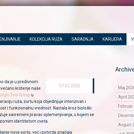
ENJIVANJE
KOLEKCIJA RUŽA
SARADNJA
KARIJERA
V
Archiv
mo da je u predivnom
07.05.2026
Maj 2026
večano krštenje naše
orgio Tesi Group
u
April 20
neraciju ruža, sortu koja objedinjuje intenzivan i
Februar 
nost i funkcionalnu vrednost. Nastala kroz biološki
izuje savremeni pravac oplemenjivanja, u kojem se
Decemba
nzornim identitetom cveta.
Avgust 
janje nove sorte, već i potvrda značaja