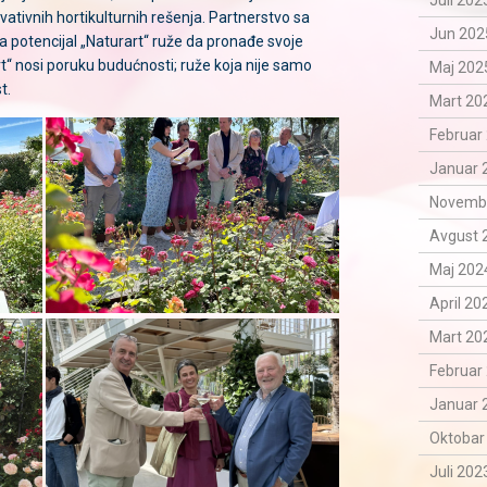
Juli 202
tivnih hortikulturnih rešenja. Partnerstvo sa
Jun 202
 potencijal „Naturart“ ruže da pronađe svoje
t“ nosi poruku budućnosti; ruže koja nije samo
Maj 2025
t.
Mart 202
Februar 
Januar 
Novemba
Avgust 
Maj 2024
April 20
Mart 202
Februar 
Januar 
Oktobar
Juli 202