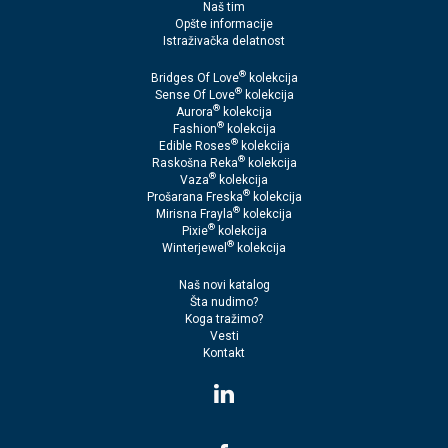
Naš tim
Opšte informacije
Istraživačka delatnost
®
Bridges Of Love
kolekcija
®
Sense Of Love
kolekcija
®
Aurora
kolekcija
®
Fashion
kolekcija
®
Edible Roses
kolekcija
®
Raskošna Reka
kolekcija
®
Vaza
kolekcija
®
Prošarana Freska
kolekcija
®
Mirisna Frayla
kolekcija
®
Pixie
kolekcija
®
Winterjewel
kolekcija
Naš novi katalog
Šta nudimo?
Koga tražimo?
Vesti
Kontakt