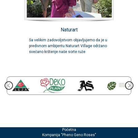
Naturart
Sa velikim zadovoljstvom objavljujemo da je u
predivnom ambijentu Naturart Village održano
svečano krštenje naše sorte ruže
Početna
Kompanija "Pheno Geno Roses"