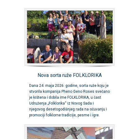
Nova sorta ruže FOLKLORIKA
Dana 24. maja 2026. godine, sorta ruže koju je
stvorila kompanija Pheno Geno Roses svečano
je krštena i dobila ime FOLKLORIKA, u čast
Udruženja „Folklorika“ iz Novog Sada i
njegovog desetogodišnjeg rada na očuvanju i
promociji folklorne tradicije, pesme i igre.