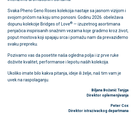
Svaka Pheno Geno Roses kolekcija nastaje sa jasnom vizijom i
svojom pričom na koju smo ponosni. Godinu 2026. obeležava
®
dopunu kolekcije Bridges of Love
— izuzetnog asortimana
penjačica inspirisanih snažnim vezama koje gradimo kroz život,
poput mostova koji spajaju srca i pomažu nam da prevaziđemo
svaku prepreku.
Pozivamo vas da posetite naša ogledna polja i iz prve ruke
doživite kvalitet, performanse i lepotu naših kolekcija.
Ukoliko imate bilo kakva pitanja, ideje ili želje, naš tim vam je
uvek na raspolaganju.
Biljana Božanić Tanjga
Direktor oplemenjivanja
Peter Cox
Direktor istrazivackog departmana