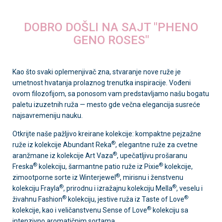
DOBRO DOŠLI NA SAJT "PHENO
GENO ROSES"
Kao što svaki oplemenjivač zna, stvaranje nove ruže je
umetnost hvatanja prolaznog trenutka inspiracije. Vođeni
ovom filozofijom, sa ponosom vam predstavljamo našu bogatu
paletu izuzetnih ruža — mesto gde večna elegancija susreće
najsavremeniju nauku.
Otkrijte naše pažljivo kreirane kolekcije: kompaktne pejzažne
®
ruže iz kolekcije Abundant Reka
, elegantne ruže za cvetne
®
aranžmane iz kolekcije Art Vaza
, upečatljivu prošaranu
®
®
Freska
kolekciju, šarmantne patio ruže iz Pixie
kolekcije,
®
zimootporne sorte iz Winterjewel
, mirisnu i ženstvenu
®
®
kolekciju Frayla
, prirodnu i izražajnu kolekciju Mella
, veselu i
®
®
živahnu Fashion
kolekciju, jestive ruža iz Taste of Love
®
kolekcije, kao i veličanstvenu Sense of Love
kolekciju sa
intenzivno aromatičnim sortama.