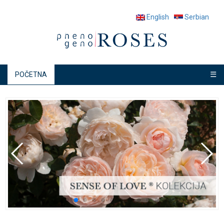
English
Serbian
☰
POČETNA