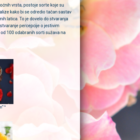
oćnih vrsta, postoje sorte koje su
alize kako bi se odredio tačan sastav
 latica. To je dovelo do stvaranja
 stvaranje percepcije o jestivim
e od 100 odabranih sorti sužava na
n”™