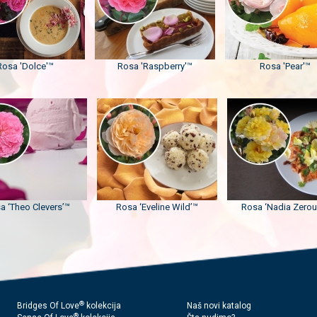
Rosa 'Dolce'™
Rosa 'Raspberry'™
Rosa 'Pear'™
a ‘Theo Clevers’™
Rosa ‘Eveline Wild’™
Rosa ‘Nadia Zeroua
®
Bridges Of Love
kolekcija
Naš novi katalog
®