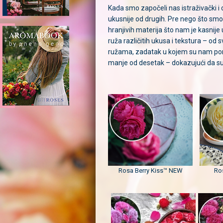
Kada smo započeli nas istraživački i o
ukusnije od drugih. Pre nego što smo 
hranjivih materija što nam je kasni
ruža različitih ukusa i tekstura – od
ružama, zadatak u kojem su nam pomog
manje od desetak – dokazujući da su
Rosa Berry Kiss™ NEW
Ros