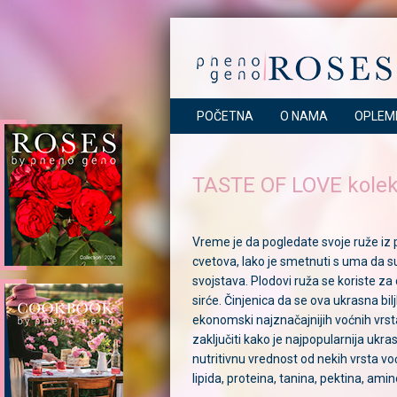
POČETNA
O NAMA
OPLEM
TASTE OF LOVE kolekci
Vreme je da pogledate svoje ruže iz 
cvetova, lako je smetnuti s uma da su 
svojstava. Plodovi ruža se koriste za 
sirće. Činjenica da se ova ukrasna bil
ekonomski najznačajnijih voćnih vrsta 
zaključiti kako je najpopularnija ukr
nutritivnu vrednost od nekih vrsta vo
lipida, proteina, tanina, pektina, amino