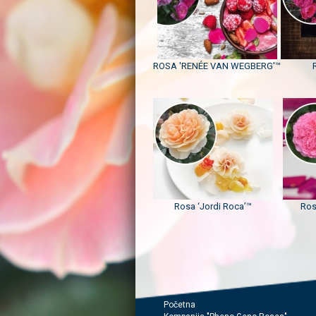
ROSA 'RENÉE VAN WEGBERG'™
Rosa ‘Jordi Roca’™
Ros
Početna