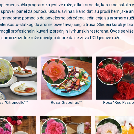
plemenjivački program za jestive ruže, otkrili smo da, kao i kod ostalih v
sproveli panel za punoću ukusa, svi naši kandidati su prošli hemijske an
je umnogome pomoglo da povežemo određena jedinjenja sa aromom ružinih
 svilenkasto-slatkog do arome osvežavajućeg citrusa. Sledeći korak je bio
li profesionalni kuvari iz srednjih i vrhunskih restorana. Ovde se viš
 samo izuzetne ruže dovoljno dobre da se zovu PGR jestive ruže.
a “Citroncello”™
Rosa ‘Grapefruit’™
Rosa “Red Passio