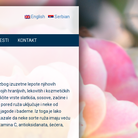
English
Serbian
ESTI
KONTAKT
zbog izuzetne lepote njihovih
ih hranljivih, lekovitih i kozmetičkih
čite vrste slatkiša, sosove, začine i
) pored ruža uključuje i neke od
, jagode i bademe. Iz toga je lako
pokazale da neke sorte ruža imaju veću
itamina C, antioksidanata, šećera,