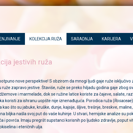
ENJIVANJE
KOLEKCIJA RUŽA
SARADNJA
KARIJERA
V
ja jestivih ruža
potpuno nove perspektive! S obzirom da mnogi ljudi gaje ruže isključivo 
ruže zapravo jestive. Štaviše, ruže se preko hiljadu godina gaje zbog svoj
džemove i marmelade, dok se ružine latice koriste za čajeve, salate, razli
jka koristi za ishranu uopšte nije iznenađujuća. Porodica ruža (
Rosaceae
kao što su jabuke, kruške, dunje, kajsije, šljive, trešnje, breskve, maline
asna biljka našla svoj put do vaše kuhinje. U stvari, hemijske analize su 
ća i povrća. Imaju pregršt supstanci korisnih po ljudsko zdravlje, poput v
kiselina i eteričnih ulja.