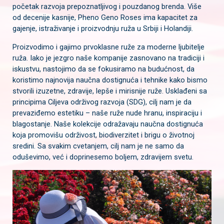
početak razvoja prepoznatljivog i pouzdanog brenda. Više
od decenije kasnije, Pheno Geno Roses ima kapacitet za
gajenje, istraživanje i proizvodnju ruža u Srbiji i Holandiji.
Proizvodimo i gajimo prvoklasne ruže za moderne ljubitelje
ruža. Iako je jezgro naše kompanije zasnovano na tradiciji i
iskustvu, nastojimo da se fokusiramo na budućnost, da
koristimo najnovija naučna dostignuća i tehnike kako bismo
stvorili izuzetne, zdravije, lepše i mirisnije ruže. Usklađeni sa
principima Ciljeva održivog razvoja (SDG), cilj nam je da
prevaziđemo estetiku – naše ruže nude hranu, inspiraciju i
blagostanje. Naše kolekcije odražavaju naučna dostignuća
koja promovišu održivost, biodiverzitet i brigu o životnoj
sredini. Sa svakim cvetanjem, cilj nam je ne samo da
oduševimo, već i doprinesemo boljem, zdravijem svetu.