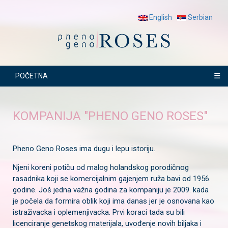
English
Serbian
☰
POČETNA
KOMPANIJA "PHENO GENO ROSES"
Pheno Geno Roses ima dugu i lepu istoriju.
Njeni koreni potiču od malog holandskog porodičnog
rasadnika koji se komercijalnim gajenjem ruža bavi od 1956.
godine. Još jedna važna godina za kompaniju je 2009. kada
je počela da formira oblik koji ima danas jer je osnovana kao
istraživacka i oplemenjivacka. Prvi koraci tada su bili
licenciranje genetskog materijala, uvođenje novih biljaka i