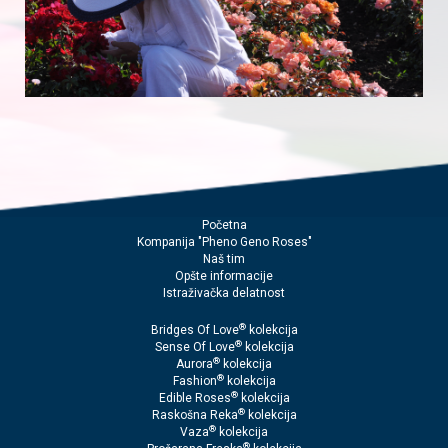
Početna
Kompanija "Pheno Geno Roses"
Naš tim
Opšte informacije
Istraživačka delatnost
®
Bridges Of Love
kolekcija
®
Sense Of Love
kolekcija
®
Aurora
kolekcija
®
Fashion
kolekcija
®
Edible Roses
kolekcija
®
Raskošna Reka
kolekcija
®
Vaza
kolekcija
®