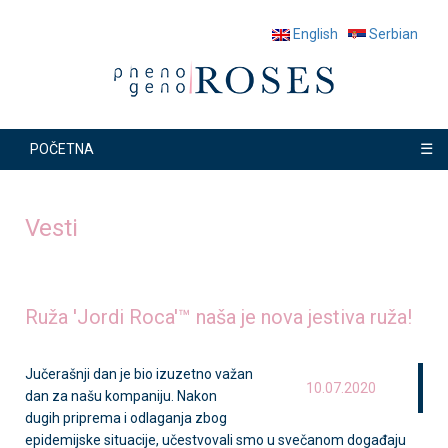
English
Serbian
☰
POČETNA
Vesti
Ruža 'Jordi Roca'™ naša je nova jestiva ruža!
Jučerašnji dan je bio izuzetno važan
10.07.2020
dan za našu kompaniju. Nakon
dugih priprema i odlaganja zbog
epidemijske situacije, učestvovali smo u svečanom događaju