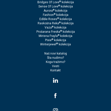
®
Bridges Of Love
kolekcija
®
Sense Of Love
kolekcija
®
Aurora
kolekcija
®
Fashion
kolekcija
®
Edible Roses
kolekcija
®
Raskošna Reka
kolekcija
®
Vaza
kolekcija
®
Prošarana Freska
kolekcija
®
Mirisna Frayla
kolekcija
®
Pixie
kolekcija
®
Winterjewel
kolekcija
Naš novi katalog
Šta nudimo?
Koga tražimo?
Vesti
Kontakt