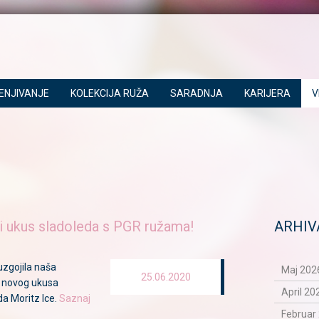
ENJIVANJE
KOLEKCIJA RUŽA
SARADNJA
KARIJERA
V
vi ukus sladoleda s PGR ružama!
ARHIV
uzgojila naša
Maj 2026
25.06.2020
e novog ukusa
April 20
a Moritz Ice.
Saznaj
Februar 