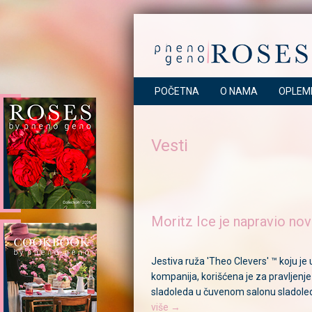
POČETNA
O NAMA
OPLEM
Vesti
Moritz Ice je napravio no
Jestiva ruža 'Theo Clevers' ™ koju je 
kompanija, korišćena je za pravljenj
sladoleda u čuvenom salonu sladoled
više →