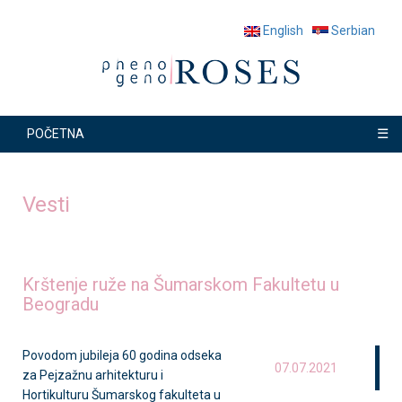
English
Serbian
☰
POČETNA
Vesti
Krštenje ruže na Šumarskom Fakultetu u
Beogradu
Povodom jubileja 60 godina odseka
07.07.2021
za Pejzažnu arhitekturu i
Hortikulturu Šumarskog fakulteta u