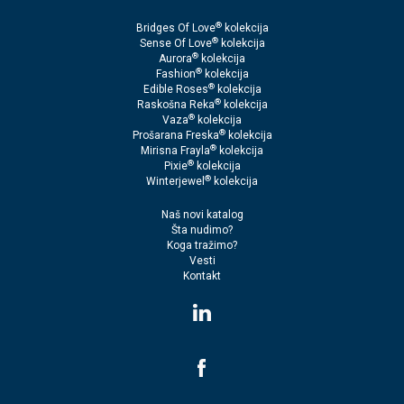
®
Bridges Of Love
kolekcija
®
Sense Of Love
kolekcija
®
Aurora
kolekcija
®
Fashion
kolekcija
®
Edible Roses
kolekcija
®
Raskošna Reka
kolekcija
®
Vaza
kolekcija
®
Prošarana Freska
kolekcija
®
Mirisna Frayla
kolekcija
®
Pixie
kolekcija
®
Winterjewel
kolekcija
Naš novi katalog
Šta nudimo?
Koga tražimo?
Vesti
Kontakt