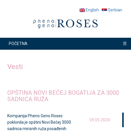
English
Serbian
☰
POČETNA
Vesti
OPŠTINA NOVI BEČEJ BOGATIJA ZA 3000
SADNICA RUŽA
Kompanija Pheno Geno Roses
09.05.2024
poklonila je opštini Novi Bečej 3000
sadnica mirisnih ruža posađenih