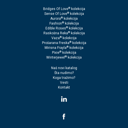
®
Bridges Of Love
kolekcija
®
Sense Of Love
kolekcija
®
Aurora
kolekcija
®
Fashion
kolekcija
®
Edible Roses
kolekcija
®
Raskošna Reka
kolekcija
®
Vaza
kolekcija
®
Prošarana Freska
kolekcija
®
Mirisna Frayla
kolekcija
®
Pixie
kolekcija
®
Winterjewel
kolekcija
Naš novi katalog
Šta nudimo?
Koga tražimo?
Vesti
Kontakt