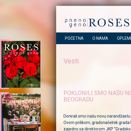
POČETNA
O NAMA
OPLEM
Vesti
POKLONILI SMO NAŠU 
BEOGRADU
Donirali smo našu novu narandžastu
Ovom prilikom, gradonačelnik grada 
zajedno sa direktorom JKP “Gradsko