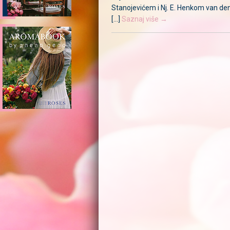
Stanojevićem i Nj. E. Henkom van d
[...]
Saznaj više →