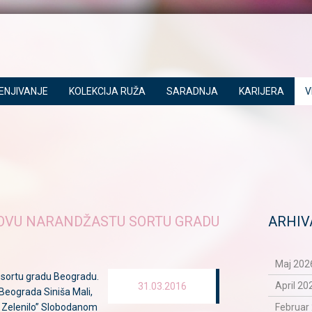
ENJIVANJE
KOLEKCIJA RUŽA
SARADNJA
KARIJERA
V
NOVU NARANDŽASTU SORTU GRADU
ARHIV
Maj 2026
 sortu gradu Beogradu.
April 20
31.03.2016
Beograda Siniša Mali,
 Zelenilo” Slobodanom
Februar 