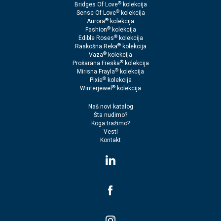
®
Bridges Of Love
kolekcija
®
Sense Of Love
kolekcija
®
Aurora
kolekcija
®
Fashion
kolekcija
®
Edible Roses
kolekcija
®
Raskošna Reka
kolekcija
®
Vaza
kolekcija
®
Prošarana Freska
kolekcija
®
Mirisna Frayla
kolekcija
®
Pixie
kolekcija
®
Winterjewel
kolekcija
Naš novi katalog
Šta nudimo?
Koga tražimo?
Vesti
Kontakt