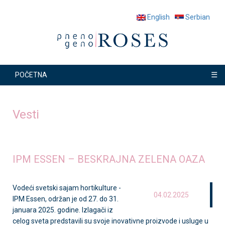
English
Serbian
☰
POČETNA
Vesti
IPM ESSEN – BESKRAJNA ZELENA OAZA
Vodeći svetski sajam hortikulture -
04.02.2025
IPM Essen, održan je od 27. do 31.
januara 2025. godine. Izlagači iz
celog sveta predstavili su svoje inovativne proizvode i usluge u