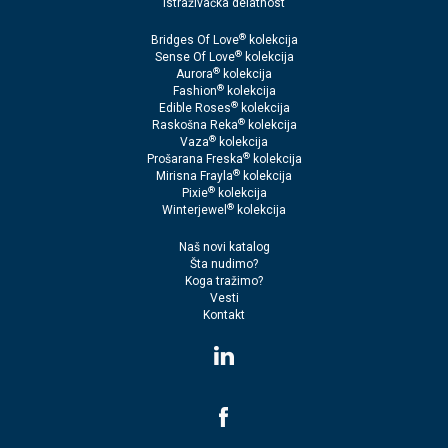
Istraživačka delatnost
®
Bridges Of Love
kolekcija
®
Sense Of Love
kolekcija
®
Aurora
kolekcija
®
Fashion
kolekcija
®
Edible Roses
kolekcija
®
Raskošna Reka
kolekcija
®
Vaza
kolekcija
®
Prošarana Freska
kolekcija
®
Mirisna Frayla
kolekcija
®
Pixie
kolekcija
®
Winterjewel
kolekcija
Naš novi katalog
Šta nudimo?
Koga tražimo?
Vesti
Kontakt