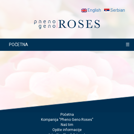
English
Serbian
☰
POČETNA
Početna
Kompanija "Pheno Geno Roses"
Naš tim
Opšte informacije